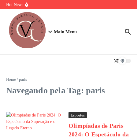
Ir para o conteúdo
Torta Doce Fitness: Banoffee Saudável
Hot News
Strogonoff de frango light: A Receita Definitiva para Ganhar Massa
com Prazer
Plano de 7 Dias de Treino, Energia e Nutrição
Main Menu
Home
/
paris
Navegando pela Tag: paris
Esportes
Olimpíadas de Paris
2024: O Espetáculo da