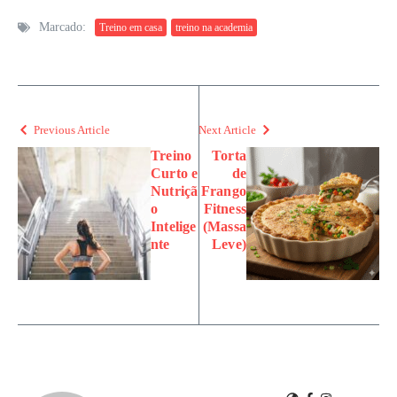
Marcado:
Treino em casa
treino na academia
Previous Article
Next Article
Treino
Torta
Curto e
de
Nutriçã
Frango
o
Fitness
Intelige
(Massa
nte
Leve)