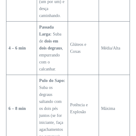
(um por um) e
desça
caminhando.
Passada
Larga:
Suba
de
dois em
Glúteos e
4 – 6 min
dois degraus
,
Média/Alta
Coxas
empurrando
com o
calcanhar.
Pulo do Sapo:
Suba os
degraus
saltando com
Potência e
6 – 8 min
os dois pés
Máxima
Explosão
juntos (se for
iniciante, faça
agachamentos