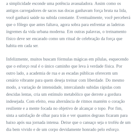
a simplicidade esconde uma potência avassaladora. Assim como os
antigos carregadores de sacos nas docas ganhavam força bruta na lida,
você ganhará saúde na subida constante. Eventualmente, você perceberá
que o fôlego que antes faltava, agora sobra para enfrentar as ladeiras
íngremes da vida urbana moderna. Em outras palavras, o treinamento
físico deve ser encarado como um ritual de celebração da força que
habita em cada ser.
Infelizmente, muitos buscam fórmulas mágicas em pílulas, esquecendo
que o esforço real é o único caminho que leva à verdade física. Por
outro lado, a academia de rua e as escadas públicas oferecem um
cenário vibrante para quem deseja treinar com liberdade. Do mesmo
modo, a variação de intensidade, intercalando subidas rápidas com
descidas lentas, cria um estímulo metabólico que derrete a gordura
indesejada. Com efeito, essa alternância de ritmos mantém o coração
resiliente e a mente focada no objetivo de alcançar o topo. Por fim,
sinta a satisfação de olhar para trás e ver quantos degraus ficaram para
baixo após sua jornada intensa. Deixe que o cansaço seja o troféu de um
dia bem vivido e de um corpo devidamente honrado pelo esforço.