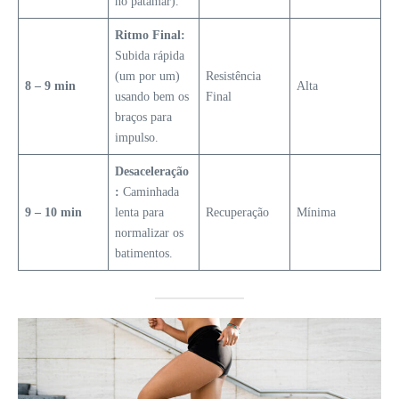
no patamar).
Ritmo Final:
Subida rápida
(um por um)
Resistência
8 – 9 min
Alta
usando bem os
Final
braços para
impulso.
Desaceleração
:
Caminhada
9 – 10 min
lenta para
Recuperação
Mínima
normalizar os
batimentos.