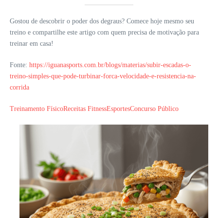
Gostou de descobrir o poder dos degraus? Comece hoje mesmo seu
treino e compartilhe este artigo com quem precisa de motivação para
treinar em casa!
Fonte:
https://iguanasports.com.br/blogs/materias/subir-escadas-o-
treino-simples-que-pode-turbinar-forca-velocidade-e-resistencia-na-
corrida
Treinamento Físico
Receitas Fitness
Esportes
Concurso Público