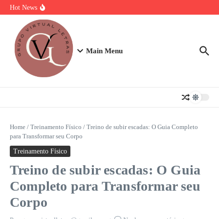
Ir para o conteúdo
Torta Doce Fitness: Banoffee Saudável
Hot News
Strogonoff de frango light: A Receita Definitiva para Ganhar Massa
com Prazer
Plano de 7 Dias de Treino, Energia e Nutrição
Main Menu
Home
/
Treinamento Físico
/
Treino de subir escadas: O Guia Completo
para Transformar seu Corpo
Treinamento Físico
Treino de subir escadas: O Guia
Completo para Transformar seu
Corpo