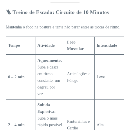
🪜 Treino de Escada: Circuito de 10 Minutos
Mantenha o foco na postura e tente não parar entre as trocas de ritmo.
Foco
Tempo
Atividade
Intensidade
Muscular
Aquecimento:
Suba e desça
em ritmo
Articulações e
0 – 2 min
Leve
constante, um
Fôlego
degrau por
vez.
Subida
Explosiva:
Suba o mais
Panturrilhas e
2 – 4 min
rápido possível
Alta
Cardio