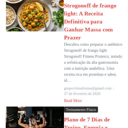
Strogonoff de frango
light: A Receita
Definitiva para
Ganhar Massa com
Prazer
Descubra como preparar o autêntico
Strogonoff de frango light
Strogonoff Fitness Proteico, unindo
a sofisticação da alta gastronomia
com a nutrição anabólica. Uma
receita rica em proteínas e sabor,
id...
grupovirtualletras@gmail.com
27 de fevereiro de 2026
Read More
Treinamento Físico
Plano de 7 Dias de
Treino, Energia e