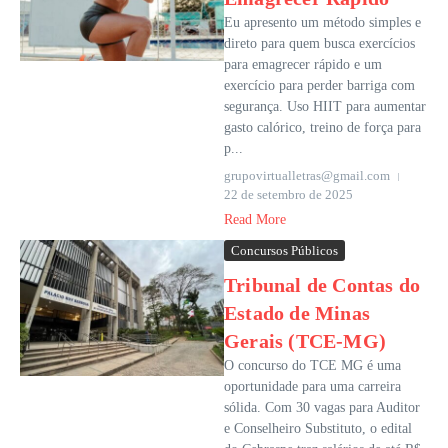
Eu apresento um método simples e
direto para quem busca exercícios
para emagrecer rápido e um
exercício para perder barriga com
segurança. Uso HIIT para aumentar
gasto calórico, treino de força para
p...
grupovirtualletras@gmail.com
22 de setembro de 2025
Read More
Concursos Públicos
Tribunal de Contas do
Estado de Minas
Gerais (TCE-MG)
O concurso do TCE MG é uma
oportunidade para uma carreira
sólida. Com 30 vagas para Auditor
e Conselheiro Substituto, o edital