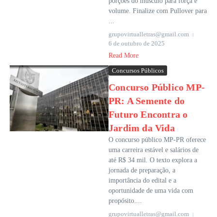
porções do músculo para força e
volume. Finalize com Pullover para
...
grupovirtualletras@gmail.com
6 de outubro de 2025
Read More
Concursos Públicos
Concurso Público MP-
PR: A Semente do
Futuro Encontra o
Jardim da Vida
O concurso público MP-PR oferece
uma carreira estável e salários de
até R$ 34 mil. O texto explora a
jornada de preparação, a
importância do edital e a
oportunidade de uma vida com
propósito....
grupovirtualletras@gmail.com