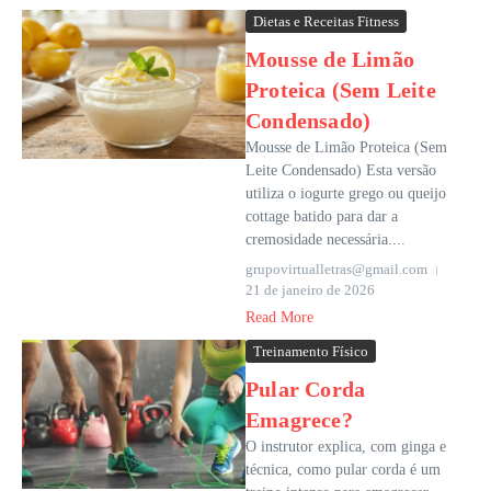
Dietas e Receitas Fitness
Mousse de Limão
Proteica (Sem Leite
Condensado)
Mousse de Limão Proteica (Sem
Leite Condensado) Esta versão
utiliza o iogurte grego ou queijo
cottage batido para dar a
cremosidade necessária....
grupovirtualletras@gmail.com
21 de janeiro de 2026
Read More
Treinamento Físico
Pular Corda
Emagrece?
O instrutor explica, com ginga e
técnica, como pular corda é um