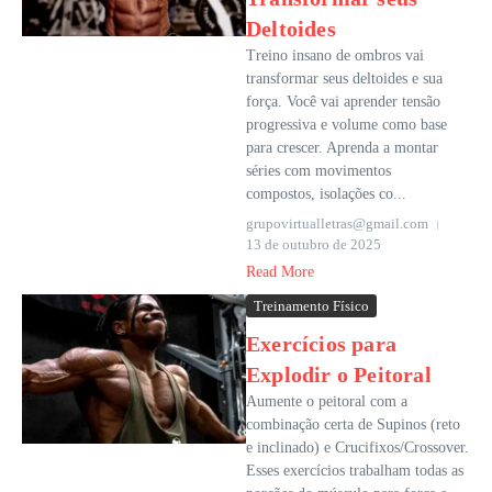
Deltoides
Treino insano de ombros vai
transformar seus deltoides e sua
força. Você vai aprender tensão
progressiva e volume como base
para crescer. Aprenda a montar
séries com movimentos
compostos, isolações co...
grupovirtualletras@gmail.com
13 de outubro de 2025
Read More
Treinamento Físico
Exercícios para
Explodir o Peitoral
Aumente o peitoral com a
combinação certa de Supinos (reto
e inclinado) e Crucifixos/Crossover.
Esses exercícios trabalham todas as