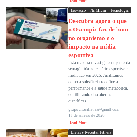
Read More
Inovação
Na Mídia
Tecnologia
Descubra agora o que
o Ozempic faz de bom
no organismo e o
impacto na mídia
esportiva
Esta matéria investiga o impacto da
semaglutida no cenário esportivo e
midiático em 2026. Analisamos
como a substância redefine a
performance e a saúde metabólica,
equilibrando descobertas
científicas...
grupovirtualletras@gmail.com
11 de janeiro de 2026
Read More
Dietas e Receitas Fitness