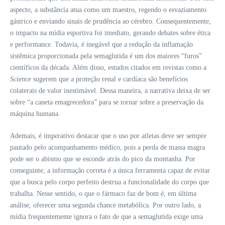
aspecto, a substância atua como um maestro, regendo o esvaziamento
gástrico e enviando sinais de prudência ao cérebro. Consequentemente,
o impacto na mídia esportiva foi imediato, gerando debates sobre ética
e performance. Todavia, é inegável que a redução da inflamação
sistêmica proporcionada pela semaglutida é um dos maiores “furos”
científicos da década. Além disso, estudos citados em revistas como a
Science
sugerem que a proteção renal e cardíaca são benefícios
colaterais de valor inestimável. Dessa maneira, a narrativa deixa de ser
sobre “a caneta emagrecedora” para se tornar sobre a preservação da
máquina humana.
Ademais, é imperativo destacar que o uso por atletas deve ser sempre
pautado pelo acompanhamento médico, pois a perda de massa magra
pode ser o abismo que se esconde atrás do pico da montanha. Por
conseguinte, a informação correta é a única ferramenta capaz de evitar
que a busca pelo corpo perfeito destrua a funcionalidade do corpo que
trabalha. Nesse sentido, o que o fármaco faz de bom é, em última
análise, oferecer uma segunda chance metabólica. Por outro lado, a
mídia frequentemente ignora o fato de que a semaglutida exige uma