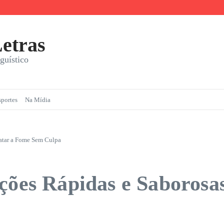
a com Prazer
etras
guístico
sportes
Na Mídia
Matar a Fome Sem Culpa
pções Rápidas e Saboros