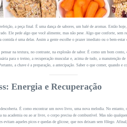
refeição, a peça final. É uma dança de sabores, um balé de aromas. Então hoje, 
rado. Ele pede algo que você alimente, mas não pese. Algo que conforte, sem rem
e a comida é uma delas. Assim a gente escolhe o prazer imediato ou o bem-estar
 pensar na textura, no contraste, na explosão de sabor. É como um bom conto, 
essária para o treino, a recuperação muscular e, acima de tudo, a manutenção de
ortanto, a chave é a preparação, a antecipação. Saber o que comer, quando e c
ss: Energia e Recuperação
descoberta. É como encontrar um novo livro, uma nova melodia. No entanto, o 
ja na academia ou ao ar livre, o corpo precisa de combustível. Mas não qualque
Eles evitam aqueles picos e quedas de glicose, que nos deixam sem fôlego. Afi