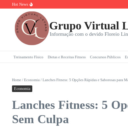
Ir para o conteúdo
Hot News
Torta Doce Fitness: Banoffee Saudável
Strogonoff de frango light: A Receita Definitiva para Ganhar Mass
Plano de 7 Dias de Treino, Energia e Nutrição
Grupo Virtual L
Informação com o devido Floreio Lin
Treinamento Físico
Dietas e Receitas Fitness
Concursos Públicos
E
Home
/
Economia
/
Lanches Fitness: 5 Opções Rápidas e Saborosas para 
Economia
Lanches Fitness: 5 O
Sem Culpa