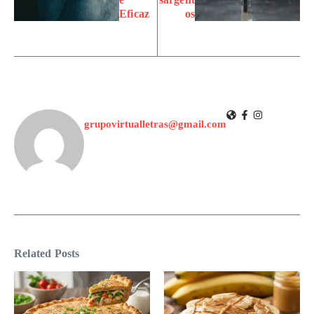
Eficaz
os
grupovirtualletras@gmail.com
Related Posts