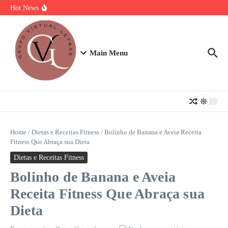
Ir para o conteúdo
Torta Doce Fitness: Banoffee Saudável
Hot News
Strogonoff de frango light: A Receita Definitiva para Ganhar Massa
com Prazer
Plano de 7 Dias de Treino, Energia e Nutrição
Main Menu
Home
/
Dietas e Receitas Fitness
/
Bolinho de Banana e Aveia Receita
Fitness Que Abraça sua Dieta
Dietas e Receitas Fitness
Bolinho de Banana e Aveia
Receita Fitness Que Abraça sua
Dieta