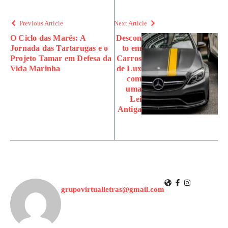
Previous Article
Next Article
O Ciclo das Marés: A
Descon
Jornada das Tartarugas e o
to em
Projeto Tamar em Defesa da
Carros
Vida Marinha
de Lux
com
uma
Lei
Antiga
grupovirtualletras@gmail.com