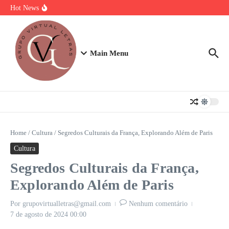
Ir para o conteúdo
Torta Doce Fitness: Banoffee Saudável
Hot News
Strogonoff de frango light: A Receita Definitiva para Ganhar Massa
com Prazer
Plano de 7 Dias de Treino, Energia e Nutrição
Main Menu
Home
/
Cultura
/
Segredos Culturais da França, Explorando Além de Paris
Cultura
Segredos Culturais da França,
Explorando Além de Paris
Por
grupovirtualletras@gmail.com
Nenhum comentário
7 de agosto de 2024
00:00