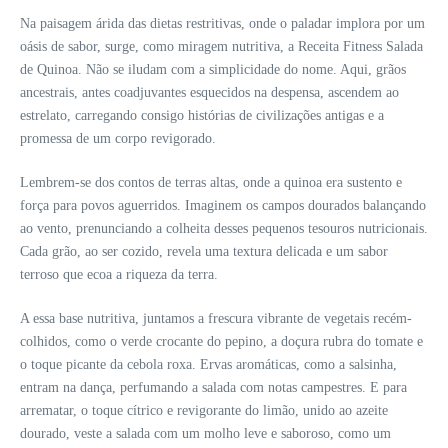
Na paisagem árida das dietas restritivas, onde o paladar implora por um
oásis de sabor, surge, como miragem nutritiva, a Receita Fitness Salada
de Quinoa. Não se iludam com a simplicidade do nome. Aqui, grãos
ancestrais, antes coadjuvantes esquecidos na despensa, ascendem ao
estrelato, carregando consigo histórias de civilizações antigas e a
promessa de um corpo revigorado.
Lembrem-se dos contos de terras altas, onde a quinoa era sustento e
força para povos aguerridos. Imaginem os campos dourados balançando
ao vento, prenunciando a colheita desses pequenos tesouros nutricionais.
Cada grão, ao ser cozido, revela uma textura delicada e um sabor
terroso que ecoa a riqueza da terra.
A essa base nutritiva, juntamos a frescura vibrante de vegetais recém-
colhidos, como o verde crocante do pepino, a doçura rubra do tomate e
o toque picante da cebola roxa. Ervas aromáticas, como a salsinha,
entram na dança, perfumando a salada com notas campestres. E para
arrematar, o toque cítrico e revigorante do limão, unido ao azeite
dourado, veste a salada com um molho leve e saboroso, como um