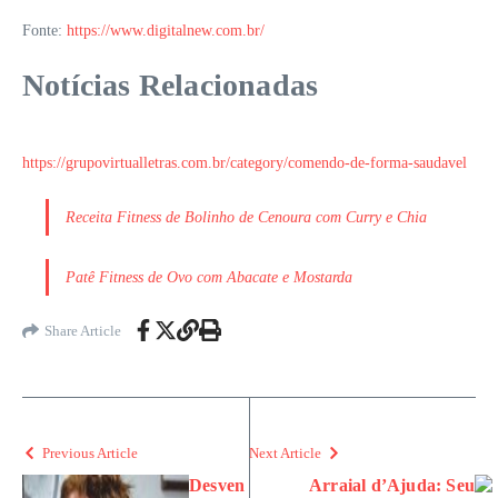
Fonte:
https://www.digitalnew.com.br/
Notícias Relacionadas
https://grupovirtualletras.com.br/category/comendo-de-forma-saudavel
Receita Fitness de Bolinho de Cenoura com Curry e Chia
Patê Fitness de Ovo com Abacate e Mostarda
Share Article
Previous Article
Next Article
Desven
Arraial d’Ajuda: Seu