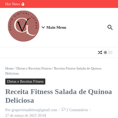
Ir para o conteúdo
Torta Doce Fitness: Banoffee Saudável
Hot News
Strogonoff de frango light: A Receita Definitiva para Ganhar Massa
com Prazer
Plano de 7 Dias de Treino, Energia e Nutrição
Main Menu
Home
/
Dietas e Receitas Fitness
/
Receita Fitness Salada de Quinoa
Deliciosa
Dietas e Receitas Fitness
Receita Fitness Salada de Quinoa
Deliciosa
Por
grupovirtualletras@gmail.com
2 Comentários
27 de março de 2025
20:04