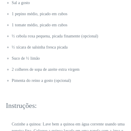
Sal a gosto
1 pepino médio, picado em cubos
1 tomate médio, picado em cubos
½ cebola roxa pequena, picada finamente (opcional)
½ xícara de salsinha fresca picada
Suco de ½ limão
2 colheres de sopa de azeite extra virgem
Pimenta do reino a gosto (opcional)
Instruções:
Cozinhe a quinoa: Lave bem a quinoa em água corrente usando uma
peneira fina. Coloque a quinoa lavada em uma panela com a água e