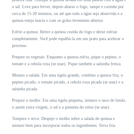
o sal. Leve para ferver, depois abaixe o fogo, tampe e cozinhe por
cerca de 15-20 minutos, ou até que toda a água seja absorvida e a
quinoa esteja macia e com os grãos levemente abertos.
Esfrie a quinoa: Retire a quinoa cozida do fogo e deixe esfriar
completamente. Você pode espalhá-la em um prato para acelerar o
processo.
Prepare os vegetais: Enquanto a quinoa esfria, pique o pepino, o
tomate e a cebola roxa (se usar). Pique também a salsinha fresca.
Misture a salada: Em uma tigela grande, combine a quinoa fria, o
pepino picado, o tomate picado, a cebola roxa picada (se usar) e a
salsinha picada.
Prepare o molho: Em uma tigela pequena, misture o suco de limão,
o azeite extra virgem, o sal e a pimenta do reino (se usar).
Tempere e sirva: Despeje o molho sobre a salada de quinoa e
misture bem para incorporar todos os ingredientes. Sirva fria.