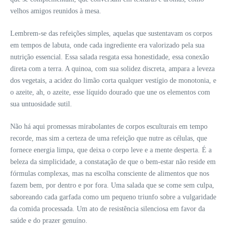
velhos amigos reunidos à mesa.
Lembrem-se das refeições simples, aquelas que sustentavam os corpos
em tempos de labuta, onde cada ingrediente era valorizado pela sua
nutrição essencial. Essa salada resgata essa honestidade, essa conexão
direta com a terra. A quinoa, com sua solidez discreta, ampara a leveza
dos vegetais, a acidez do limão corta qualquer vestígio de monotonia, e
o azeite, ah, o azeite, esse líquido dourado que une os elementos com
sua untuosidade sutil.
Não há aqui promessas mirabolantes de corpos esculturais em tempo
recorde, mas sim a certeza de uma refeição que nutre as células, que
fornece energia limpa, que deixa o corpo leve e a mente desperta. É a
beleza da simplicidade, a constatação de que o bem-estar não reside em
fórmulas complexas, mas na escolha consciente de alimentos que nos
fazem bem, por dentro e por fora. Uma salada que se come sem culpa,
saboreando cada garfada como um pequeno triunfo sobre a vulgaridade
da comida processada. Um ato de resistência silenciosa em favor da
saúde e do prazer genuíno.