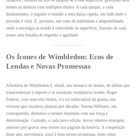
Djokovic, mestres na arte de adaptar-se a essa superfície, gravaram seus
nomes na história com múltiplos títulos. A cada quique, a cada
deslizamento, o jogador é instado a uma dança rápida, um balé onde a
precisão é vital. É, portanto, um teste de habilidade e adaptabilidade,
onde a estratégia se molda à velocidade da superfície, fazendo de cada
ponto uma batalha de engenho e agilidade.
Os Ícones de Wimbledon: Ecos de
Lendas e Novas Promessas
A história de Wimbledon é, afinal, um mosaico de lendas, de atletas que
transcenderam o esporte e se tornaram verdadeiros ícones. Roger
Federer, com seus oito títulos, é o rei indiscutível da grama, um
virtuose que encantou plateias por décadas. Serena Williams, em
contrapartida, dominou o torneio feminino com sua força e
determinação. Contudo, a cada nova edição, novos talentos emergem,
ansiosos por gravar seus nomes nas páginas da história. A competição
deste ano, porventura, trará à tona jovens promessas, bem como