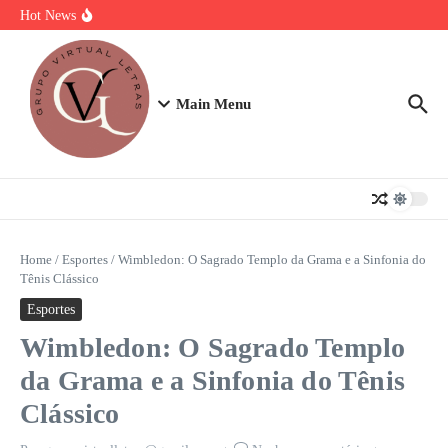
Ir para o conteúdo
Torta Doce Fitness: Banoffee Saudável
Hot News
Strogonoff de frango light: A Receita Definitiva para Ganhar Massa
com Prazer
Plano de 7 Dias de Treino, Energia e Nutrição
Main Menu
Home
/
Esportes
/
Wimbledon: O Sagrado Templo da Grama e a Sinfonia do
Tênis Clássico
Esportes
Wimbledon: O Sagrado Templo
da Grama e a Sinfonia do Tênis
Clássico