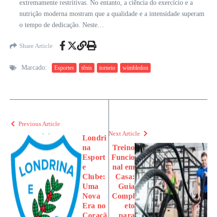
extremamente restritivas. No entanto, a ciência do exercício e a
nutrição moderna mostram que a qualidade e a intensidade superam
o tempo de dedicação. Neste…
Share Article
Marcado:
Esportes
tênis
torneio
wimbledon
Previous Article
Next Article
Londri
na
Treino
Esport
Funcio
e
nal em
Clube:
Casa:
Uma
Guia
Nova
Compl
Era no
eto
Coraçã
para