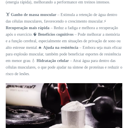
(energia rápida), melhorando a performance em treinos intensos.
🏋️
Ganho de massa muscular
– Estimula a retenção de água dentro
das células musculares, favorecendo o crescimento muscular.⚡
Recuperação mais rápida
– Reduz a fadiga e melhora a recuperação
após o exercício.🧠
Benefícios cognitivos
– Pode melhorar a memória
e a função cerebral, especialmente em situações de privação de sono ou
alto estresse mental.🔥
Ajuda na resistência
– Embora seja mais eficaz
para explosão muscular, também pode beneficiar esportes de resistência
em menor grau.💧
Hidratação celular
– Atrai água para dentro das
células musculares, o que pode ajudar na síntese de proteínas e reduzir o
risco de lesões.