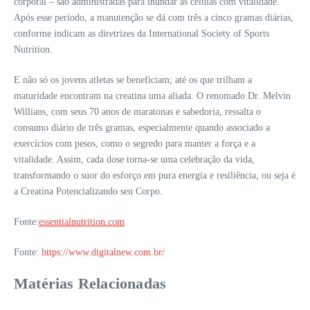
corporal – são administradas para inundar as células com vitalidade.
Após esse período, a manutenção se dá com três a cinco gramas diárias,
conforme indicam as diretrizes da International Society of Sports
Nutrition.
E não só os jovens atletas se beneficiam; até os que trilham a
maturidade encontram na creatina uma aliada. O renomado Dr. Melvin
Willians, com seus 70 anos de maratonas e sabedoria, ressalta o
consumo diário de três gramas, especialmente quando associado a
exercícios com pesos, como o segredo para manter a força e a
vitalidade. Assim, cada dose torna-se uma celebração da vida,
transformando o suor do esforço em pura energia e resiliência, ou seja é
a Creatina Potencializando seu Corpo.
Fonte:
essentialnutrition.com
Fonte:
https://www.digitalnew.com.br/
Matérias Relacionadas