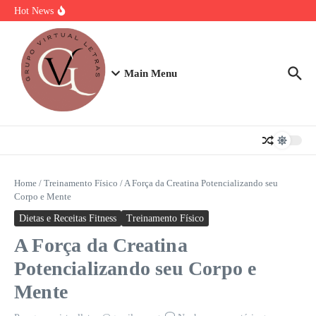
Ir para o conteúdo
Torta Doce Fitness: Banoffee Saudável
Hot News
Strogonoff de frango light: A Receita Definitiva para Ganhar Massa
com Prazer
Plano de 7 Dias de Treino, Energia e Nutrição
Main Menu
Home
/
Treinamento Físico
/
A Força da Creatina Potencializando seu
Corpo e Mente
Dietas e Receitas Fitness
Treinamento Físico
A Força da Creatina
Potencializando seu Corpo e
Mente