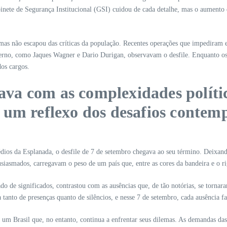
inete de Segurança Institucional (GSI) cuidou de cada detalhe, mas o aumento
mas não escapou das críticas da população. Recentes operações que impediram e
overno, como Jaques Wagner e Dario Durigan, observavam o desfile. Enquanto o
os cargos.
çava com as complexidades políti
 um reflexo dos desafios contem
dios da Esplanada, o desfile de 7 de setembro chegava ao seu término. Deixan
iasmados, carregavam o peso de um país que, entre as cores da bandeira e o rig
o de significados, contrastou com as ausências que, de tão notórias, se torna
ita tanto de presenças quanto de silêncios, e nesse 7 de setembro, cada ausência
um Brasil que, no entanto, continua a enfrentar seus dilemas. As demandas das 