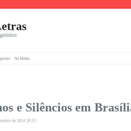
a com Prazer
etras
guístico
sportes
Na Mídia
os e Silêncios em Brasíli
etembro de 2024
20:23