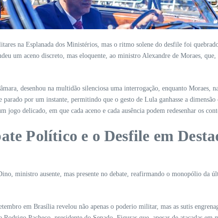
tares na Esplanada dos Ministérios, mas o ritmo solene do desfile foi quebrado.
tendeu um aceno discreto, mas eloquente, ao ministro Alexandre de Moraes, que
 Câmara, desenhou na multidão silenciosa uma interrogação, enquanto Moraes, na
se parado por um instante, permitindo que o gesto de Lula ganhasse a dimens
 um jogo delicado, em que cada aceno e cada ausência podem redesenhar os cont
ate Político e o Desfile em Dest
o Dino, ministro ausente, mas presente no debate, reafirmando o monopólio da 
etembro em Brasília revelou não apenas o poderio militar, mas as sutis engrena
 e Rodrigo Pacheco, presidente do Senado. Figuras que, apesar de atacadas em