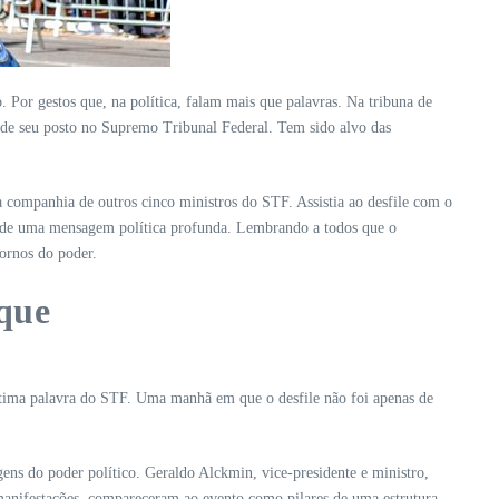
 Por gestos que, na política, falam mais que palavras. Na tribuna de
, de seu posto no Supremo Tribunal Federal. Tem sido alvo das
 companhia de outros cinco ministros do STF. Assistia ao desfile com o
ão de uma mensagem política profunda. Lembrando a todos que o
ornos do poder.
aque
última palavra do STF. Uma manhã em que o desfile não foi apenas de
gens do poder político. Geraldo Alckmin, vice-presidente e ministro,
 manifestações, compareceram ao evento como pilares de uma estrutura