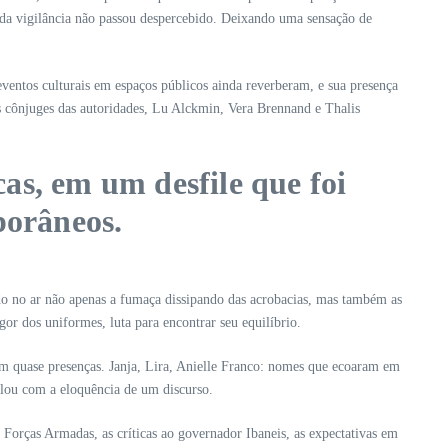
 da vigilância não passou despercebido. Deixando uma sensação de
ventos culturais em espaços públicos ainda reverberam, e sua presença
s cônjuges das autoridades, Lu Alckmin, Vera Brennand e Thalis
cas, em um desfile que foi
porâneos.
do no ar não apenas a fumaça dissipando das acrobacias, mas também as
or dos uniformes, luta para encontrar seu equilíbrio.
ram quase presenças. Janja, Lira, Anielle Franco: nomes que ecoaram em
 falou com a eloquência de um discurso.
Forças Armadas, as críticas ao governador Ibaneis, as expectativas em