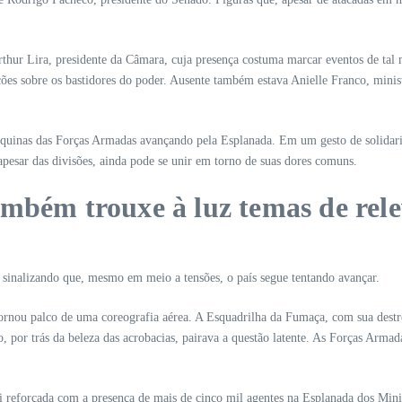
Arthur Lira, presidente da Câmara, cuja presença costuma marcar eventos de tal
s sobre os bastidores do poder. Ausente também estava Anielle Franco, minist
 máquinas das Forças Armadas avançando pela Esplanada. Em um gesto de solidar
esar das divisões, ainda pode se unir em torno de suas dores comuns.
mbém trouxe à luz temas de relev
sinalizando que, mesmo em meio a tensões, o país segue tentando avançar.
 tornou palco de uma coreografia aérea. A Esquadrilha da Fumaça, com sua dest
, por trás da beleza das acrobacias, pairava a questão latente. As Forças Armad
 reforçada com a presença de mais de cinco mil agentes na Esplanada dos Minis