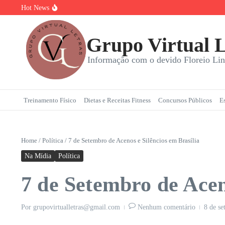
Ir para o conteúdo
Hot News
Torta Doce Fitness: Banoffee Saudável
Strogonoff de frango light: A Receita Definitiva para Ganhar Mass
Plano de 7 Dias de Treino, Energia e Nutrição
Grupo Virtual L
Informação com o devido Floreio Lin
Treinamento Físico
Dietas e Receitas Fitness
Concursos Públicos
E
Home
/
Política
/
7 de Setembro de Acenos e Silêncios em Brasília
Na Mídia
Política
7 de Setembro de Acen
Por
grupovirtualletras@gmail.com
Nenhum comentário
8 de s