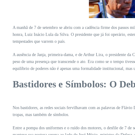
A manhã de 7 de setembro se abriu com a cadência firme dos passos mili
honra, Luiz Inácio Lula da Silva. O presidente que já foi operário, es
tempestades que varrem o país.
A ausência de Janja, primeira-dama, e de Arthur Lira, o presidente da
peso de uma presença que transcende o ato. Era como se o tempo tives
equilíbrio de poderes não é apenas uma formalidade institucional, mas
Bastidores e Símbolos: O Deb
Nos bastidores, as redes sociais fervilhavam com as palavras de Flávi
tropas, mas também de símbolos.
Entre a pompa dos uniformes e o ruído dos motores, o desfile de 7 de s
manteve sua postura serena ao lado de José Múcio, ministro da Defesa,