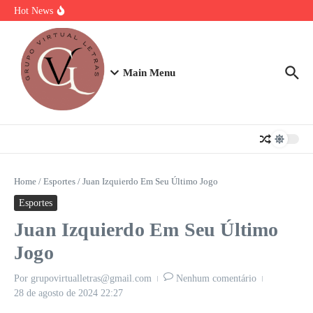
Ir para o conteúdo
Torta Doce Fitness: Banoffee Saudável
Hot News
Strogonoff de frango light: A Receita Definitiva para Ganhar Massa
com Prazer
Plano de 7 Dias de Treino, Energia e Nutrição
Main Menu
Home
/
Esportes
/
Juan Izquierdo Em Seu Último Jogo
Esportes
Juan Izquierdo Em Seu Último
Jogo
Por
grupovirtualletras@gmail.com
Nenhum comentário
28 de agosto de 2024
22:27