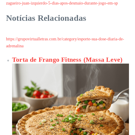
zagueiro-juan-izquierdo-5-dias-apos-desmaio-durante-jogo-em-sp
Notícias Relacionadas
https://grupovirtualletras.com.br/category/esporte-sua-dose-diaria-de-
adrenalina
Torta de Frango Fitness (Massa Leve)