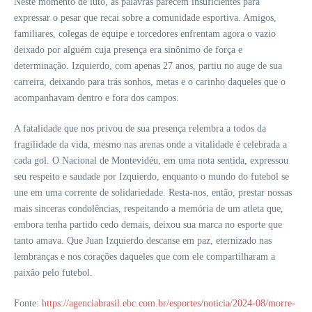
Neste momento de luto, as palavras parecem insuficientes para
expressar o pesar que recai sobre a comunidade esportiva. Amigos,
familiares, colegas de equipe e torcedores enfrentam agora o vazio
deixado por alguém cuja presença era sinônimo de força e
determinação. Izquierdo, com apenas 27 anos, partiu no auge de sua
carreira, deixando para trás sonhos, metas e o carinho daqueles que o
acompanhavam dentro e fora dos campos.
A fatalidade que nos privou de sua presença relembra a todos da
fragilidade da vida, mesmo nas arenas onde a vitalidade é celebrada a
cada gol. O Nacional de Montevidéu, em uma nota sentida, expressou
seu respeito e saudade por Izquierdo, enquanto o mundo do futebol se
une em uma corrente de solidariedade. Resta-nos, então, prestar nossas
mais sinceras condolências, respeitando a memória de um atleta que,
embora tenha partido cedo demais, deixou sua marca no esporte que
tanto amava. Que Juan Izquierdo descanse em paz, eternizado nas
lembranças e nos corações daqueles que com ele compartilharam a
paixão pelo futebol.
Fonte:
https://agenciabrasil.ebc.com.br/esportes/noticia/2024-08/morre-