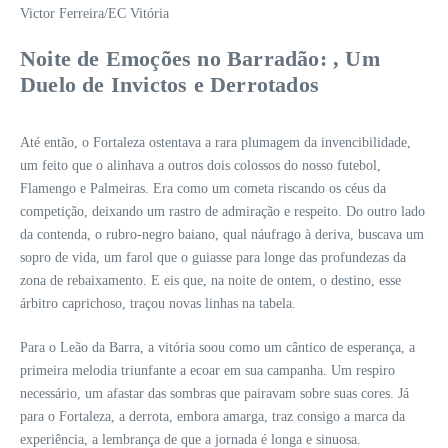
Victor Ferreira/EC Vitória
Noite de Emoções no Barradão: , Um
Duelo de Invictos e Derrotados
Até então, o Fortaleza ostentava a rara plumagem da invencibilidade,
um feito que o alinhava a outros dois colossos do nosso futebol,
Flamengo e Palmeiras. Era como um cometa riscando os céus da
competição, deixando um rastro de admiração e respeito. Do outro lado
da contenda, o rubro-negro baiano, qual náufrago à deriva, buscava um
sopro de vida, um farol que o guiasse para longe das profundezas da
zona de rebaixamento. E eis que, na noite de ontem, o destino, esse
árbitro caprichoso, traçou novas linhas na tabela.
Para o Leão da Barra, a vitória soou como um cântico de esperança, a
primeira melodia triunfante a ecoar em sua campanha. Um respiro
necessário, um afastar das sombras que pairavam sobre suas cores. Já
para o Fortaleza, a derrota, embora amarga, traz consigo a marca da
experiência, a lembrança de que a jornada é longa e sinuosa.