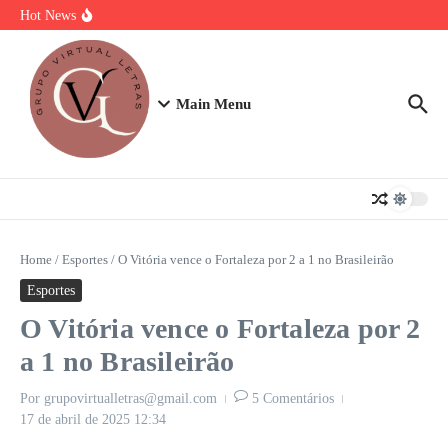
Ir para o conteúdo
Torta Doce Fitness: Banoffee Saudável
Hot News
Strogonoff de frango light: A Receita Definitiva para Ganhar Massa
com Prazer
Plano de 7 Dias de Treino, Energia e Nutrição
Main Menu
Home
/
Esportes
/
O Vitória vence o Fortaleza por 2 a 1 no Brasileirão
Esportes
O Vitória vence o Fortaleza por 2
a 1 no Brasileirão
Por
grupovirtualletras@gmail.com
5 Comentários
17 de abril de 2025
12:34