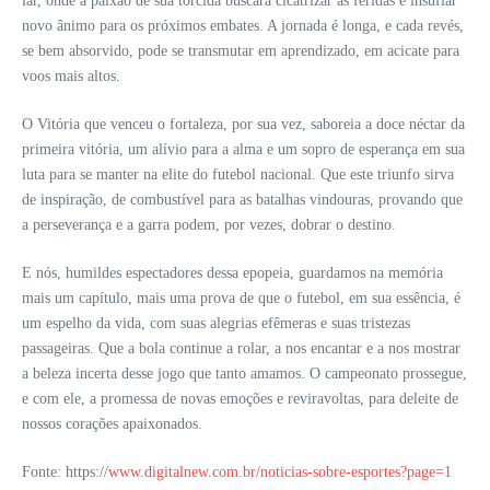
lar, onde a paixão de sua torcida buscará cicatrizar as feridas e insuflar
novo ânimo para os próximos embates. A jornada é longa, e cada revés,
se bem absorvido, pode se transmutar em aprendizado, em acicate para
voos mais altos.
O Vitória que venceu o fortaleza, por sua vez, saboreia a doce néctar da
primeira vitória, um alívio para a alma e um sopro de esperança em sua
luta para se manter na elite do futebol nacional. Que este triunfo sirva
de inspiração, de combustível para as batalhas vindouras, provando que
a perseverança e a garra podem, por vezes, dobrar o destino.
E nós, humildes espectadores dessa epopeia, guardamos na memória
mais um capítulo, mais uma prova de que o futebol, em sua essência, é
um espelho da vida, com suas alegrias efêmeras e suas tristezas
passageiras. Que a bola continue a rolar, a nos encantar e a nos mostrar
a beleza incerta desse jogo que tanto amamos. O campeonato prossegue,
e com ele, a promessa de novas emoções e reviravoltas, para deleite de
nossos corações apaixonados.
Fonte: https://
www.digitalnew.com.br/noticias-sobre-esportes?page=1