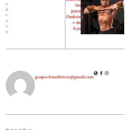
ios
para
Ombro
s de
Aço
grupovirtualletras@gmail.com