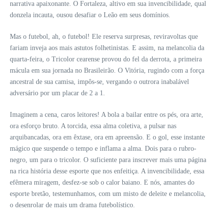
narrativa apaixonante. O Fortaleza, altivo em sua invencibilidade, qual
donzela incauta, ousou desafiar o Leão em seus domínios.
Mas o futebol, ah, o futebol! Ele reserva surpresas, reviravoltas que
fariam inveja aos mais astutos folhetinistas. E assim, na melancolia da
quarta-feira, o Tricolor cearense provou do fel da derrota, a primeira
mácula em sua jornada no Brasileirão. O Vitória, rugindo com a força
ancestral de sua camisa, impôs-se, vergando o outrora inabalável
adversário por um placar de 2 a 1.
Imaginem a cena, caros leitores! A bola a bailar entre os pés, ora arte,
ora esforço bruto. A torcida, essa alma coletiva, a pulsar nas
arquibancadas, ora em êxtase, ora em apreensão. E o gol, esse instante
mágico que suspende o tempo e inflama a alma. Dois para o rubro-
negro, um para o tricolor. O suficiente para inscrever mais uma página
na rica história desse esporte que nos enfeitiça. A invencibilidade, essa
efêmera miragem, desfez-se sob o calor baiano. E nós, amantes do
esporte bretão, testemunhamos, com um misto de deleite e melancolia,
o desenrolar de mais um drama futebolístico.