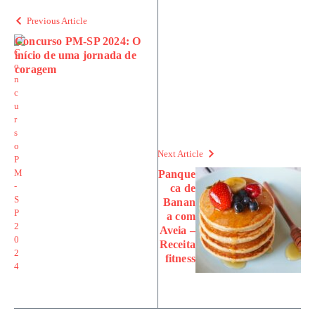
Previous Article
Concurso PM-SP 2024: O
início de uma jornada de
coragem
Next Article
Panque
ca de
Banan
a com
Aveia –
Receita
fitness