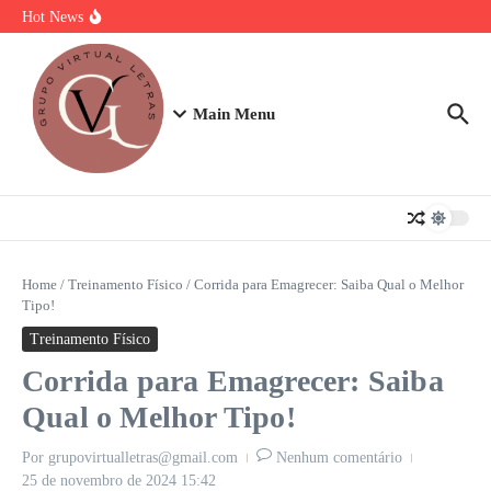
Ir para o conteúdo
Torta Doce Fitness: Banoffee Saudável
Hot News
Strogonoff de frango light: A Receita Definitiva para Ganhar Massa
com Prazer
Plano de 7 Dias de Treino, Energia e Nutrição
Main Menu
Home
/
Treinamento Físico
/
Corrida para Emagrecer: Saiba Qual o Melhor
Tipo!
Treinamento Físico
Corrida para Emagrecer: Saiba
Qual o Melhor Tipo!
Por
grupovirtualletras@gmail.com
Nenhum comentário
25 de novembro de 2024
15:42