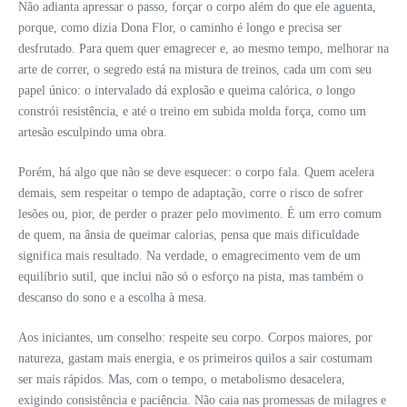
Não adianta apressar o passo, forçar o corpo além do que ele aguenta,
porque, como dizia Dona Flor, o caminho é longo e precisa ser
desfrutado. Para quem quer emagrecer e, ao mesmo tempo, melhorar na
arte de correr, o segredo está na mistura de treinos, cada um com seu
papel único: o intervalado dá explosão e queima calórica, o longo
constrói resistência, e até o treino em subida molda força, como um
artesão esculpindo uma obra.
Porém, há algo que não se deve esquecer: o corpo fala. Quem acelera
demais, sem respeitar o tempo de adaptação, corre o risco de sofrer
lesões ou, pior, de perder o prazer pelo movimento. É um erro comum
de quem, na ânsia de queimar calorias, pensa que mais dificuldade
significa mais resultado. Na verdade, o emagrecimento vem de um
equilíbrio sutil, que inclui não só o esforço na pista, mas também o
descanso do sono e a escolha à mesa.
Aos iniciantes, um conselho: respeite seu corpo. Corpos maiores, por
natureza, gastam mais energia, e os primeiros quilos a sair costumam
ser mais rápidos. Mas, com o tempo, o metabolismo desacelera,
exigindo consistência e paciência. Não caia nas promessas de milagres e