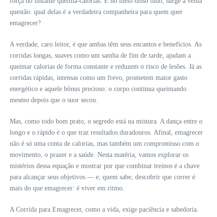
força do instante queima-calorias. E no meio disso tudo, surge a velha
questão: qual delas é a verdadeira companheira para quem quer
emagrecer?
A verdade, caro leitor, é que ambas têm seus encantos e benefícios. As
corridas longas, suaves como um samba de fim de tarde, ajudam a
queimar calorias de forma constante e reduzem o risco de lesões. Já as
corridas rápidas, intensas como um frevo, prometem maior gasto
energético e aquele bônus precioso: o corpo continua queimando
mesmo depois que o suor secou.
Mas, como todo bom prato, o segredo está na mistura. A dança entre o
longo e o rápido é o que traz resultados duradouros. Afinal, emagrecer
não é só uma conta de calorias, mas também um compromisso com o
movimento, o prazer e a saúde. Nesta matéria, vamos explorar os
mistérios dessa equação e mostrar por que combinar treinos é a chave
para alcançar seus objetivos — e, quem sabe, descobrir que correr é
mais do que emagrecer: é viver em ritmo.
A Corrida para Emagrecer, como a vida, exige paciência e sabedoria.