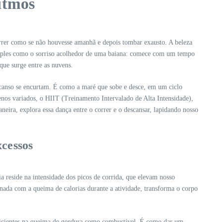
itmos
correr como se não houvesse amanhã e depois tombar exausto. A beleza
r simples como o sorriso acolhedor de uma baiana: comece com um tempo
que surge entre as nuvens.
escanso se encurtam. É como a maré que sobe e desce, em um ciclo
renos variados, o HIIT (Treinamento Intervalado de Alta Intensidade),
aneira, explora essa dança entre o correr e o descansar, lapidando nosso
cessos
a reside na intensidade dos picos de corrida, que elevam nosso
nada com a queima de calorias durante a atividade, transforma o corpo
 eficientes na queima de gordura como combustível. É como dar um