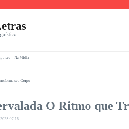
a com Prazer
etras
guístico
sportes
Na Mídia
ransforma seu Corpo
tervalada O Ritmo que T
e 2025
07:16