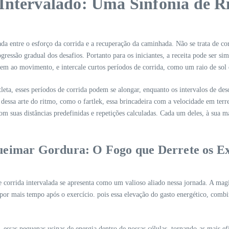
Intervalado: Uma Sinfonia de R
grada entre o esforço da corrida e a recuperação da caminhada. Não se trata de 
ogressão gradual dos desafios. Portanto para os iniciantes, a receita pode se
m ao movimento, e intercale curtos períodos de corrida, como um raio de sol 
leta, esses períodos de corrida podem se alongar, enquanto os intervalos de d
s dessa arte do ritmo, como o fartlek, essa brincadeira com a velocidade em ter
 com suas distâncias predefinidas e repetições calculadas. Cada um deles, à sua m
ueimar Gordura: O Fogo que Derrete os Ex
e corrida intervalada se apresenta como um valioso aliado nessa jornada. A magi
r mais tempo após o exercício. pois essa elevação do gasto energético, combi
s, essas pequenas usinas de energia dentro de nossas células, tornando-as mais