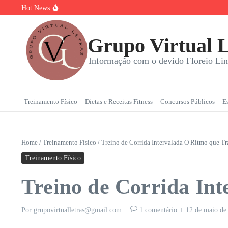
Ir para o conteúdo
Hot News
Torta Doce Fitness: Banoffee Saudável
Strogonoff de frango light: A Receita Definitiva para Ganhar Mass
Plano de 7 Dias de Treino, Energia e Nutrição
Grupo Virtual L
Informação com o devido Floreio Lin
Treinamento Físico
Dietas e Receitas Fitness
Concursos Públicos
E
Home
/
Treinamento Físico
/
Treino de Corrida Intervalada O Ritmo que T
Treinamento Físico
Treino de Corrida In
Por
grupovirtualletras@gmail.com
1 comentário
12 de maio d