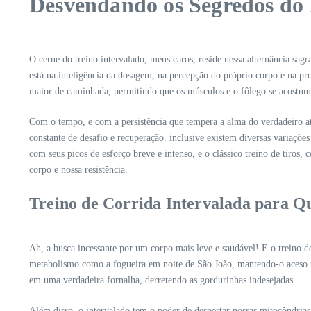
Desvendando os Segredos do 
O cerne do treino intervalado, meus caros, reside nessa alternância sa
está na inteligência da dosagem, na percepção do próprio corpo e na pr
maior de caminhada, permitindo que os músculos e o fôlego se acostume
Com o tempo, e com a persistência que tempera a alma do verdadeiro at
constante de desafio e recuperação. inclusive existem diversas variaçõe
com seus picos de esforço breve e intenso, e o clássico treino de tiros,
corpo e nossa resistência.
Treino de Corrida Intervalada para Q
Ah, a busca incessante por um corpo mais leve e saudável! E o treino d
metabolismo como a fogueira em noite de São João, mantendo-o aceso po
em uma verdadeira fornalha, derretendo as gordurinhas indesejadas.
Além disso, o intervalado tem o poder de despertar nossas mitocôndria