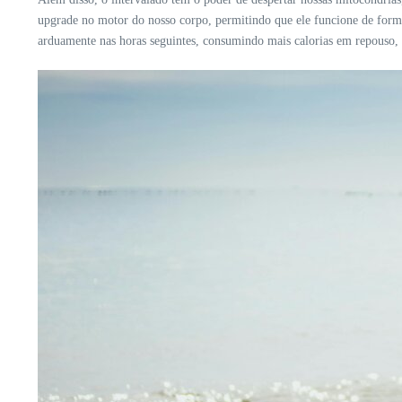
upgrade no motor do nosso corpo, permitindo que ele funcione de forma
arduamente nas horas seguintes, consumindo mais calorias em repouso