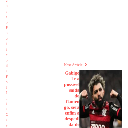
Next Article
Gabigo
l e a
possível
saída
do
flamen
go, será
enfim a
despedi
da de