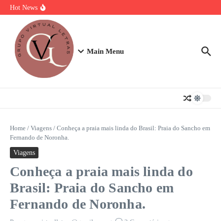
Ir para o conteúdo
Torta Doce Fitness: Banoffee Saudável
Hot News
Strogonoff de frango light: A Receita Definitiva para Ganhar Massa
com Prazer
Plano de 7 Dias de Treino, Energia e Nutrição
Main Menu
Home
/
Viagens
/
Conheça a praia mais linda do Brasil: Praia do Sancho em
Fernando de Noronha.
Viagens
Conheça a praia mais linda do
Brasil: Praia do Sancho em
Fernando de Noronha.