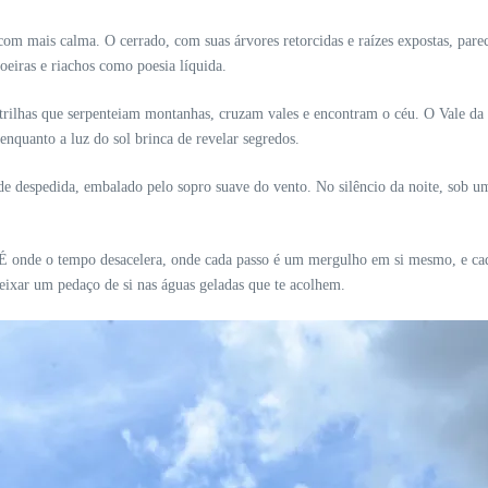
m mais calma. O cerrado, com suas árvores retorcidas e raízes expostas, parec
oeiras e riachos como poesia líquida.
as trilhas que serpenteiam montanhas, cruzam vales e encontram o céu. O Vale 
enquanto a luz do sol brinca de revelar segredos.
de despedida, embalado pelo sopro suave do vento. No silêncio da noite, sob um
o. É onde o tempo desacelera, onde cada passo é um mergulho em si mesmo, e 
eixar um pedaço de si nas águas geladas que te acolhem.