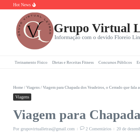
Ir para o conteúdo
Hot News
Torta Doce Fitness: Banoffee Saudável
Strogonoff de frango light: A Receita Definitiva para Ganhar Mass
Plano de 7 Dias de Treino, Energia e Nutrição
Grupo Virtual L
Informação com o devido Floreio Lin
Treinamento Físico
Dietas e Receitas Fitness
Concursos Públicos
E
Home
/
Viagens
/
Viagem para Chapada dos Veadeiros, o Cerrado que fala 
Viagens
Viagem para Chapada 
Por
grupovirtualletras@gmail.com
2 Comentários
20 de dezem