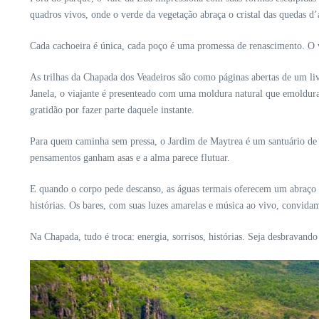
quadros vivos, onde o verde da vegetação abraça o cristal das quedas d
Cada cachoeira é única, cada poço é uma promessa de renascimento. O v
As trilhas da Chapada dos Veadeiros são como páginas abertas de um li
Janela, o viajante é presenteado com uma moldura natural que emoldura 
gratidão por fazer parte daquele instante.
Para quem caminha sem pressa, o Jardim de Maytrea é um santuário de s
pensamentos ganham asas e a alma parece flutuar.
E quando o corpo pede descanso, as águas termais oferecem um abraço m
histórias. Os bares, com suas luzes amarelas e música ao vivo, convida
Na Chapada, tudo é troca: energia, sorrisos, histórias. Seja desbravan