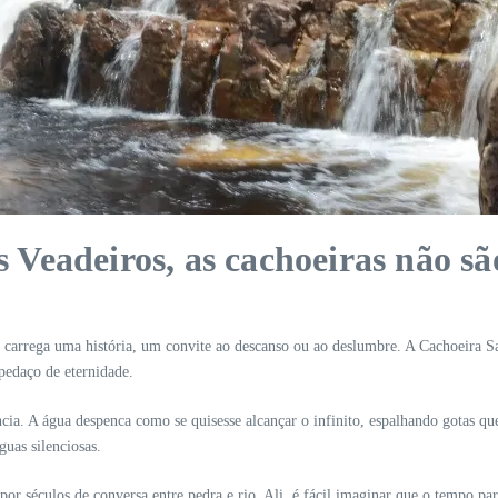
Veadeiros, as cachoeiras não s
carrega uma história, um convite ao descanso ou ao deslumbre. A Cachoeira Sa
pedaço de eternidade.
ncia. A água despenca como se quisesse alcançar o infinito, espalhando gotas q
uas silenciosas.
or séculos de conversa entre pedra e rio. Ali, é fácil imaginar que o tempo pa