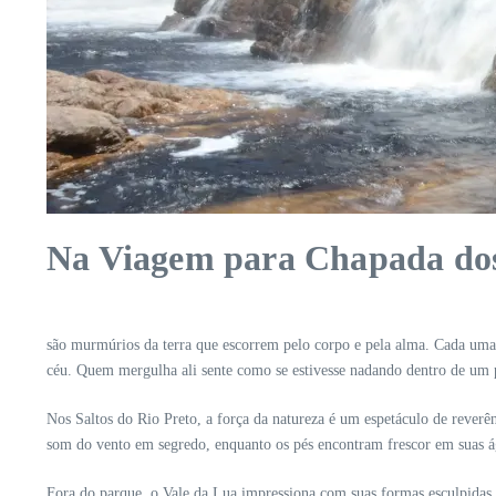
Na Viagem para Chapada dos 
são murmúrios da terra que escorrem pelo corpo e pela alma. Cada uma 
céu. Quem mergulha ali sente como se estivesse nadando dentro de um 
Nos Saltos do Rio Preto, a força da natureza é um espetáculo de reverê
som do vento em segredo, enquanto os pés encontram frescor em suas ág
Fora do parque, o Vale da Lua impressiona com suas formas esculpidas p