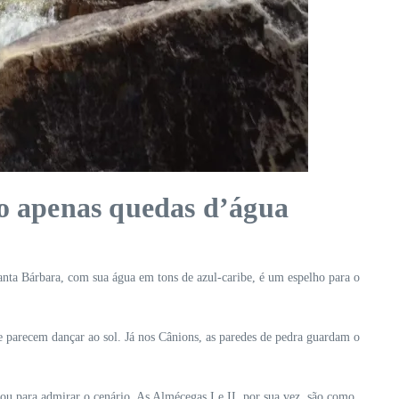
ão apenas quedas d’água
nta Bárbara, com sua água em tons de azul-caribe, é um espelho para o
ue parecem dançar ao sol. Já nos Cânions, as paredes de pedra guardam o
rou para admirar o cenário. As Almécegas I e II, por sua vez, são como