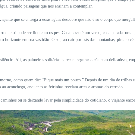
’água, criando paisagens que nos ensinam a contemplar.
iajante que se entrega a essas águas descobre que não é só o corpo que mergu
vro que só pode ser lido com os pés. Cada passo é um verso, cada parada, uma p
o horizonte em sua vastidão. O sol, ao cair por trás das montanhas, pinta o cé
ilêncio. Ali, as palmeiras solitárias parecem segurar o céu com delicadeza, en
orno, como quem diz: “Fique mais um pouco.” Depois de um dia de trilhas e ba
m ao aconchego, enquanto as feirinhas revelam artes e aromas do cerrado.
do caminhos ou se deixando levar pela simplicidade do cotidiano, o viajante en