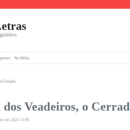
a com Prazer
etras
guístico
sportes
Na Mídia
ao Coração
dos Veadeiros, o Cerrad
bro de 2024
14:06