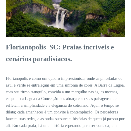
Florianópolis–SC: Praias incríveis e
cenários paradisíacos.
Florianópolis é como um quadro impressionista, onde as pinceladas de
azul e verde se entrelaçam em uma sinfonia de cores. A Barra da Lagoa,
com seu ritmo tranquilo, convida a um mergulho nas águas mornas,
enquanto a Lagoa da Conceição nos abraça com suas paisagens que
refletem a simplicidade e a elegância do cotidiano. Aqui, o tempo se
dilata; cada amanhecer é um convite à contemplação. Os pescadores
lançam suas redes, e as ondas sussurram histórias de quem já passou por
ali. Em cada praia, há uma história esperando para ser contada, um