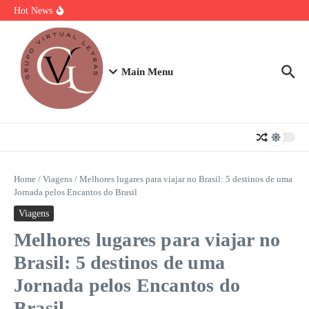
Ir para o conteúdo
Torta Doce Fitness: Banoffee Saudável
Hot News
Strogonoff de frango light: A Receita Definitiva para Ganhar Massa
com Prazer
Plano de 7 Dias de Treino, Energia e Nutrição
Main Menu
Home
/
Viagens
/
Melhores lugares para viajar no Brasil: 5 destinos de uma
Jornada pelos Encantos do Brasil
Viagens
Melhores lugares para viajar no
Brasil: 5 destinos de uma
Jornada pelos Encantos do
Brasil