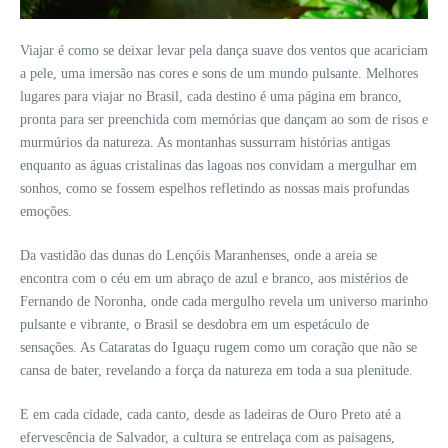
Viajar é como se deixar levar pela dança suave dos ventos que acariciam
a pele, uma imersão nas cores e sons de um mundo pulsante. Melhores
lugares para viajar no Brasil, cada destino é uma página em branco,
pronta para ser preenchida com memórias que dançam ao som de risos e
murmúrios da natureza. As montanhas sussurram histórias antigas
enquanto as águas cristalinas das lagoas nos convidam a mergulhar em
sonhos, como se fossem espelhos refletindo as nossas mais profundas
emoções.
Da vastidão das dunas do Lençóis Maranhenses, onde a areia se
encontra com o céu em um abraço de azul e branco, aos mistérios de
Fernando de Noronha, onde cada mergulho revela um universo marinho
pulsante e vibrante, o Brasil se desdobra em um espetáculo de
sensações. As Cataratas do Iguaçu rugem como um coração que não se
cansa de bater, revelando a força da natureza em toda a sua plenitude.
E em cada cidade, cada canto, desde as ladeiras de Ouro Preto até a
efervescência de Salvador, a cultura se entrelaça com as paisagens,