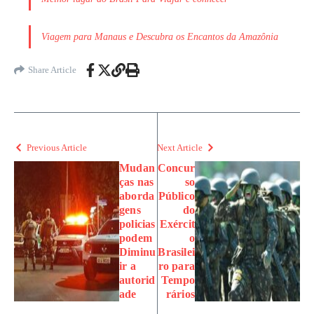
Viagem para Manaus e Descubra os Encantos da Amazônia
Share Article
Previous Article
Next Article
Mudan
Concur
ças nas
so
aborda
Público
gens
do
policias
Exércit
podem
o
Diminu
Brasilei
ir a
ro para
autorid
Tempo
ade
rários